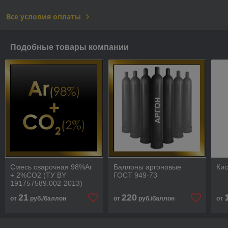
Все условия оплаты
Подобные товары компании
Смесь сварочная 98%Ar
Баллоны аргоновые
Ки
+ 2%CO2 (ТУ BY
ГОСТ 949-73
191757589.002-2013)
21
220
от
руб./баллон
от
руб./баллон
от