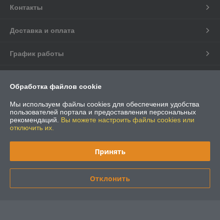
Контакты
Доставка и оплата
График работы
Полная версия сайта
Обработка файлов cookie
Политика обработки cookies
Мы используем файлы cookies для обеспечения удобства
пользователей портала и предоставления персональных
рекомендаций.
Вы можете настроить файлы cookies или
Сайт создан на платформе Deal.by
отключить их.
Принять
Отклонить
Информация для покупателя
Юридическое лицо:
ООО "Технические газы"
220075 г.Минск ул. Селицкого, 23/10 оф. 22