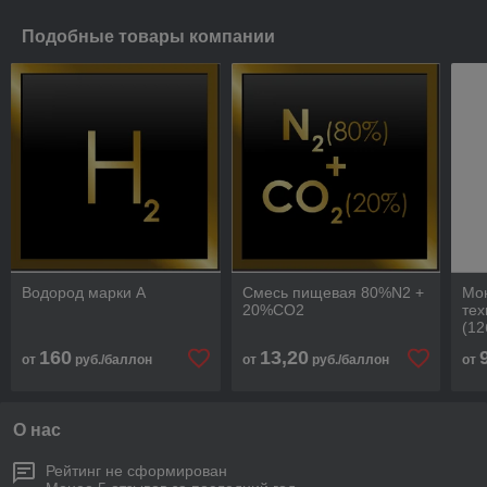
Подобные товары компании
Водород марки А
Смесь пищевая 80%N2 +
Мо
20%CO2
тех
(12
Рра
160
13,20
от
руб./баллон
от
руб./баллон
от
О нас
Рейтинг не сформирован